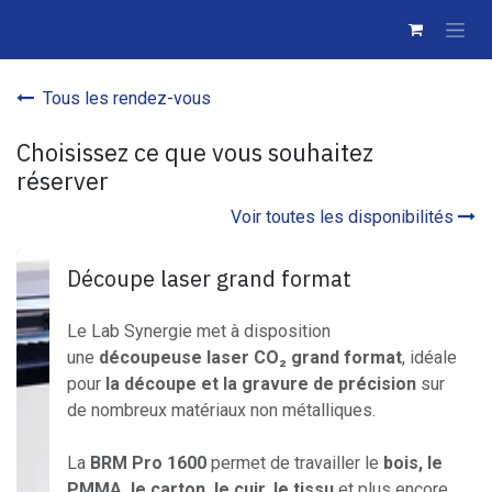
Se rendre au contenu
Tous les rendez-vous
Choisissez ce que vous souhaitez
réserver
Voir toutes les disponibilités
Découpe laser grand format
Le Lab Synergie met à disposition
une
découpeuse laser CO₂ grand format
, idéale
pour
la découpe et la gravure de précision
sur
de nombreux matériaux non métalliques.
La
BRM Pro 1600
permet de travailler le
bois, le
PMMA, le carton, le cuir, le tissu
et plus encore,